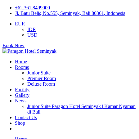
+62 361 8499000
Jl. Batu Belig No.555, Seminyak, Bali 80361, Indonesia
EUR
IDR
USD
Book Now
Home
Rooms
Junior Suite
Premier Room
Deluxe Room
Facility
Gallery
News
Junior Suite Paragon Hotel Seminyak | Kamar Nyaman
di Bali
Contact Us
Shop