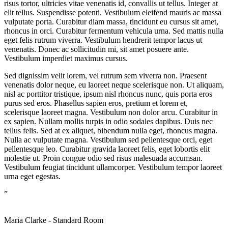
risus tortor, ultricies vitae venenatis id, convallis ut tellus. Integer at
elit tellus. Suspendisse potenti. Vestibulum eleifend mauris ac massa
vulputate porta. Curabitur diam massa, tincidunt eu cursus sit amet,
rhoncus in orci. Curabitur fermentum vehicula urna. Sed mattis nulla
eget felis rutrum viverra. Vestibulum hendrerit tempor lacus ut
venenatis. Donec ac sollicitudin mi, sit amet posuere ante.
Vestibulum imperdiet maximus cursus.
Sed dignissim velit lorem, vel rutrum sem viverra non. Praesent
venenatis dolor neque, eu laoreet neque scelerisque non. Ut aliquam,
nisl ac porttitor tristique, ipsum nisl rhoncus nunc, quis porta eros
purus sed eros. Phasellus sapien eros, pretium et lorem et,
scelerisque laoreet magna. Vestibulum non dolor arcu. Curabitur in
ex sapien. Nullam mollis turpis in odio sodales dapibus. Duis nec
tellus felis. Sed at ex aliquet, bibendum nulla eget, rhoncus magna.
Nulla ac vulputate magna. Vestibulum sed pellentesque orci, eget
pellentesque leo. Curabitur gravida laoreet felis, eget lobortis elit
molestie ut. Proin congue odio sed risus malesuada accumsan.
Vestibulum feugiat tincidunt ullamcorper. Vestibulum tempor laoreet
urna eget egestas.
”
Maria Clarke -
Standard Room